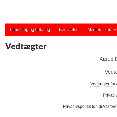
Main
Skip
Tilmelding og betaling
Bestyrelse
Medlemskab
to
menu
content
Vedtægter
Aarup B
Vedt
Vedtægter for
Privatli
Privatlivspolitik for idrÃ¦tsfo