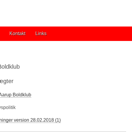
Kontakt
Links
oldklub
ægter
 Aarup Boldklub
vspolitik
reninger version 28.02.2018 (1)