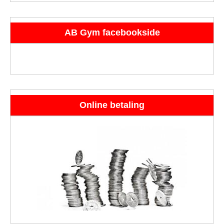
AB Gym facebookside
Online betaling