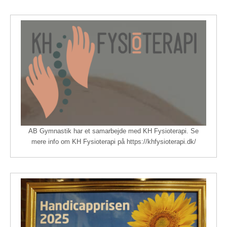
AB Gymnastik har et samarbejde med KH Fysioterapi. Se
mere info om KH Fysioterapi på https://khfysioterapi.dk/