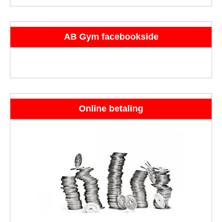
AB Gym facebookside
Online betaling