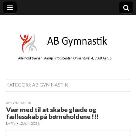
AB Gymnastik
Gymnastik i Aarup – AB Gymnastik er en del af Aarup Boldklub
KATEGORI:
AB GYMNASTIK
AB GYMNASTIK
Vær med til at skabe glæde og
fællesskab på børneholdene !!!
by
Pia
•
12. juni 2026