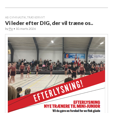
AB GYMNASTIK
,
TRÆNERNYT
Vi leder efter DIG, der vil træne os..
by
Pia
•
10. marts 2026