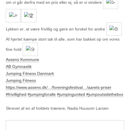
om vi går derfra med en pris eller ej, så er vi vindere
Lykken er; at være frivillig og gøre en forskel for andre
Af hjertet kæmpe stort tak til alle, som har bakket op om vores
fine hold
Assens Kommune
AB Gymnastik
Jumping Fitness Danmark
Jumping Fitness
https://www.assens.dk/…/foreningsfestival…/aarets-priser
#frivillighed
#jumpingforalle
#jumpingunited
#jumpoutsidethebox
Skrevet af en af holdets trænere, Nadia Huusom Larsen