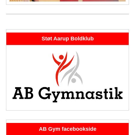
Støt Aarup Boldklub
AB Gym facebookside