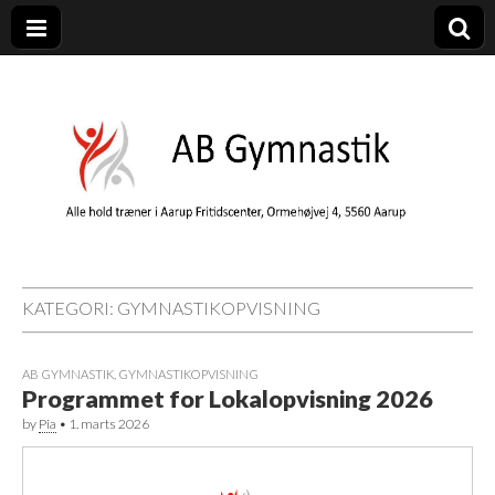
AB Gymnastik
Gymnastik i Aarup – AB Gymnastik er en del af Aarup Boldklub
KATEGORI:
GYMNASTIKOPVISNING
AB GYMNASTIK
,
GYMNASTIKOPVISNING
Programmet for Lokalopvisning 2026
by
Pia
•
1. marts 2026