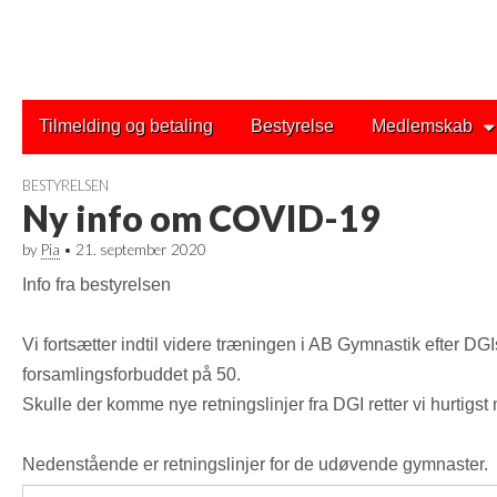
Main
Skip
Tilmelding og betaling
Bestyrelse
Medlemskab
to
menu
content
BESTYRELSEN
Ny info om COVID-19
by
Pia
•
21. september 2020
Info fra bestyrelsen
Vi fortsætter indtil videre træningen i AB Gymnastik efter DGIs
forsamlingsforbuddet på 50.
Skulle der komme nye retningslinjer fra DGI retter vi hurtigst 
Nedenstående er retningslinjer for de udøvende gymnaster.