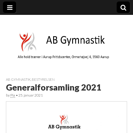
AB Gymnastik
Gymnastik i Aarup – AB Gymnastik er en del af Aarup Boldklub
AB GYMNASTIK
,
BESTYRELSEN
Generalforsamling 2021
by
Pia
•
25. januar 2021