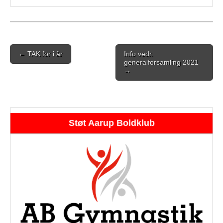
Post
← TAK for i år
Info vedr.
navigation
generalforsamling 2021
→
Støt Aarup Boldklub