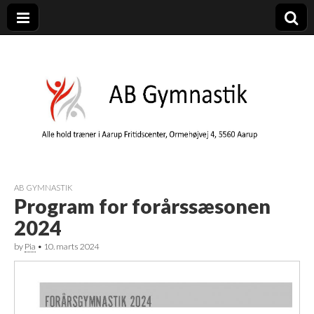
AB Gymnastik
Gymnastik i Aarup – AB Gymnastik er en del af Aarup Boldklub
AB GYMNASTIK
Program for forårssæsonen
2024
by
Pia
•
10. marts 2024