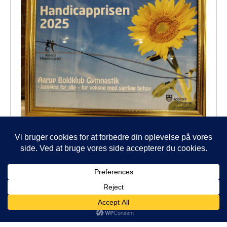
AB Gymnastiks specialhold - Jumping for alle - vandt Årets
Handicappris 2025.
AB
AB
AB
AB
AB
Hovedbestyrelse
Fodbold
Håndbold
Gymnastik
Løbeklub