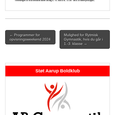
Post
← Programmer for
Mulighed for Rytmisk
navigation
opvisningsweekend 2024
Gymnastik, hvis du går i
1.-3. klasse →
Støt Aarup Boldklub