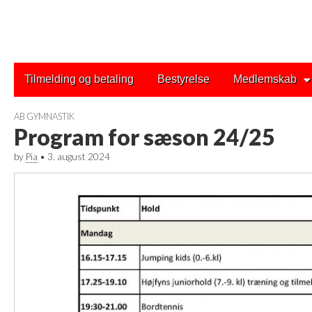
Main
Skip
Tilmelding og betaling
Bestyrelse
Medlemskab
to
menu
content
AB GYMNASTIK
Program for sæson 24/25
by
Pia
•
3. august 2024