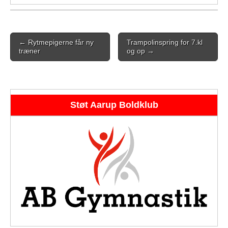
Post
← Rytmepigerne får ny
Trampolinspring for 7.kl
navigation
træner
og op →
Støt Aarup Boldklub