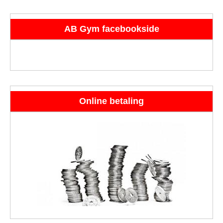
AB Gym facebookside
Online betaling