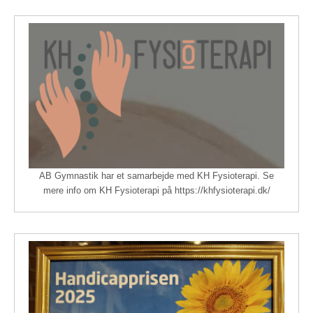
AB Gymnastik har et samarbejde med KH Fysioterapi. Se
mere info om KH Fysioterapi på https://khfysioterapi.dk/