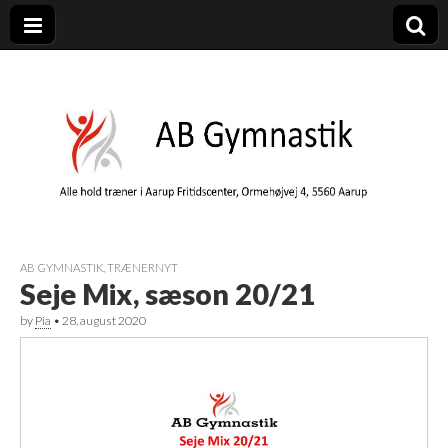
AB Gymnastik
Gymnastik i Aarup – AB Gymnastik er en del af Aarup Boldklub
AB GYMNASTIK
,
TRÆNERNYT
Seje Mix, sæson 20/21
by
Pia
•
28. august 2020